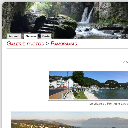
Accueil
Galerie
Carte
Galerie photos
>
Panoramas
7 p
Le village du Pont et le Lac