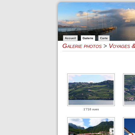
Accueil
Galerie
Carte
Galerie photos
>
Voyages &
1'716 vues