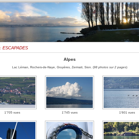
 escapades
Alpes
Lac Léman, Rochers-de-Naye, Gruyères, Zermatt, Sion. (
98 photos sur 2 pages
)
1'705 vues
1'745 vues
1'601 vues