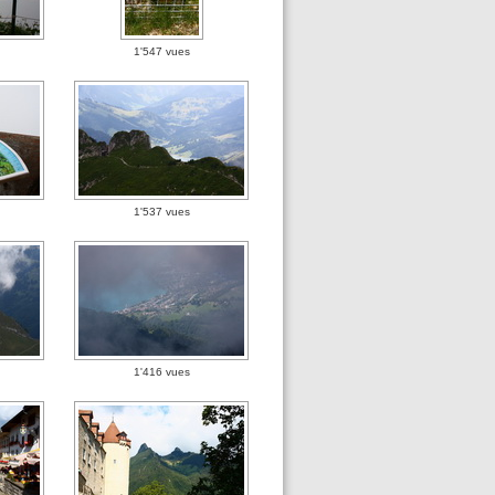
1'547 vues
1'537 vues
1'416 vues