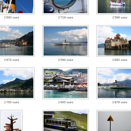
1'693 vues
1'718 vues
1'588 vues
1'674 vues
1'594 vues
1'682 vues
1'765 vues
1'845 vues
1'879 vues