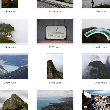
1'559 vues
1'487 vues
1'534 vues
1'506 vues
1'526 vues
1'472 vues
1'589 vues
1'453 vues
1'565 vues