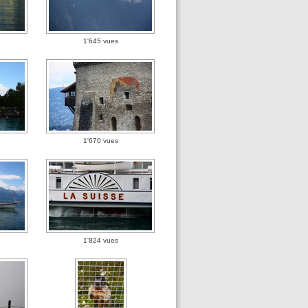
1'645 vues
1'670 vues
1'824 vues