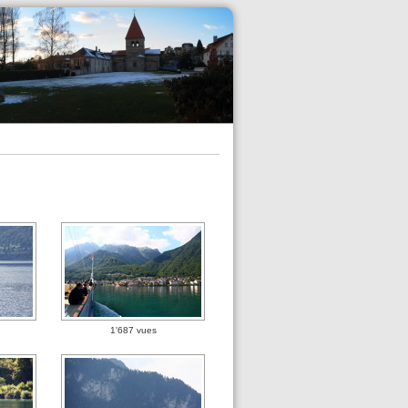
1'687 vues