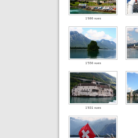
1'686 vues
1'556 vues
1'831 vues