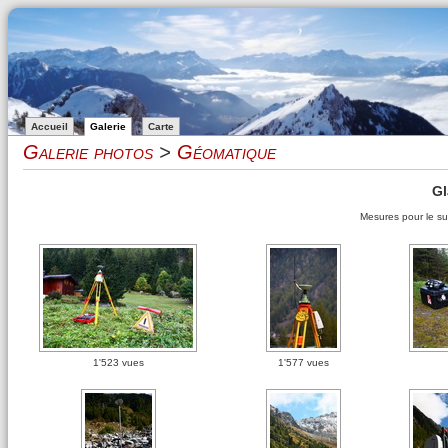
Accueil
Galerie
Carte
Galerie photos
>
Géomatique
Gl
Mesures pour le suiv
1'523 vues
1'577 vues