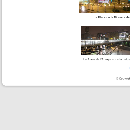
La Place de la Riponne de
La Place de l'Europe sous la neige
© Copyrig