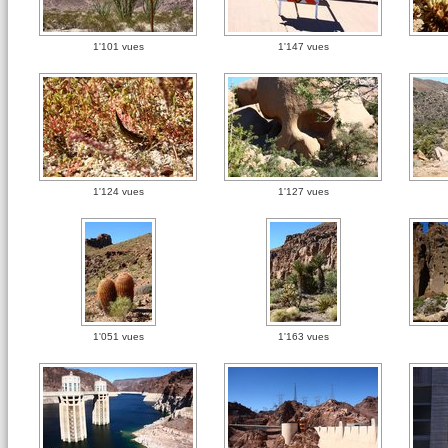
1'101 vues
1'147 vues
1'124 vues
1'127 vues
1'051 vues
1'163 vues