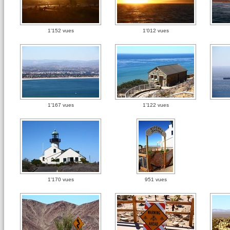
1'152 vues
1'012 vues
1'167 vues
1'122 vues
1'170 vues
951 vues