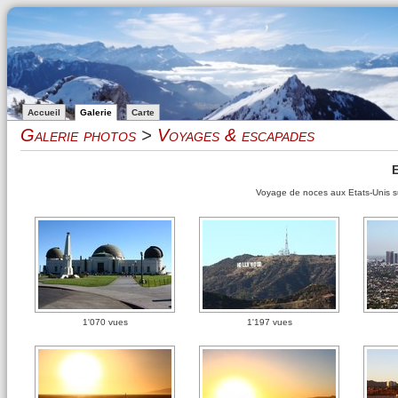
Accueil
Galerie
Carte
Galerie photos
>
Voyages & escapades
E
Voyage de noces aux Etats-Unis sur
1'070 vues
1'197 vues