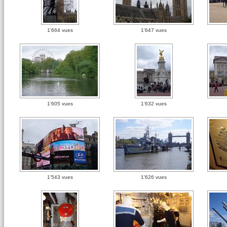
1'664 vues
1'647 vues
1'605 vues
1'632 vues
1'543 vues
1'626 vues