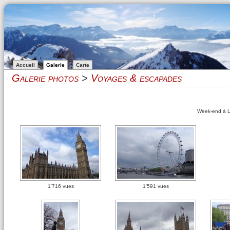
Accueil
Galerie
Carte
Galerie photos
>
Voyages & escapades
Week-end à L
1'716 vues
1'591 vues