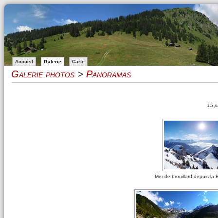
Accueil
Galerie
Carte
Galerie photos
>
Panoramas
15 p
Mer de brouillard depuis la