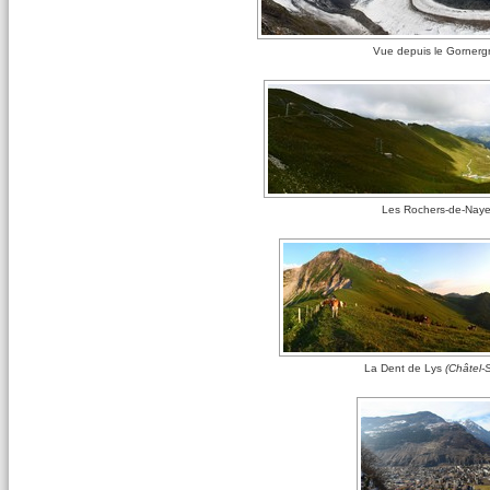
Vue depuis le Gornerg
Les Rochers-de-Nay
La Dent de Lys
(Châtel-S