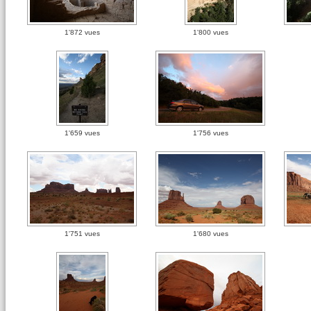
1'872 vues
1'800 vues
1'659 vues
1'756 vues
1'751 vues
1'680 vues