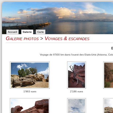
Accueil
Galerie
Carte
Galerie photos
>
Voyages & escapades
E
Voyage de 6'500 km dans l'ouest des Etats-Unis (Arizona, Col
1'963 vues
2'186 vues