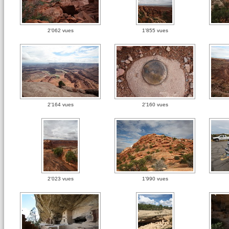
2'062 vues
1'855 vues
2'164 vues
2'160 vues
2'023 vues
1'990 vues