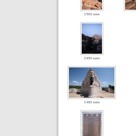
1'503 vues
1'450 vues
1'493 vues