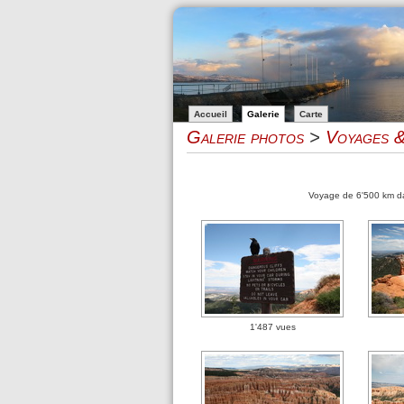
Accueil
Galerie
Carte
Galerie photos
>
Voyages &
Voyage de 6'500 km da
1'487 vues