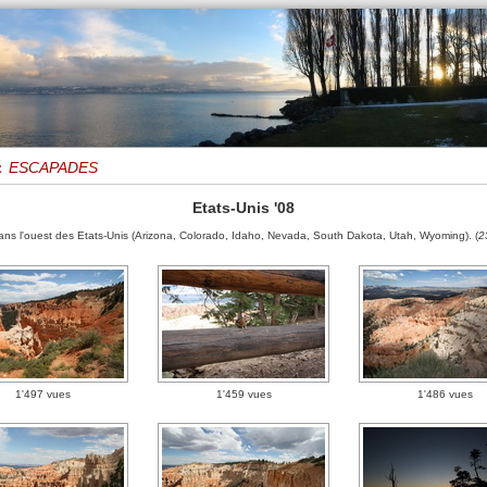
 escapades
Etats-Unis '08
ns l'ouest des Etats-Unis (Arizona, Colorado, Idaho, Nevada, South Dakota, Utah, Wyoming). (
2
1'497 vues
1'459 vues
1'486 vues