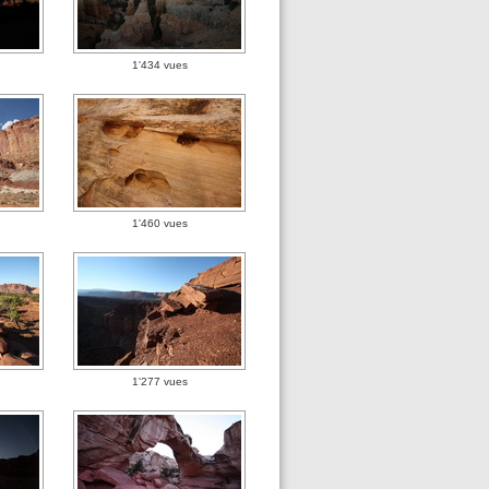
1'434 vues
1'460 vues
1'277 vues