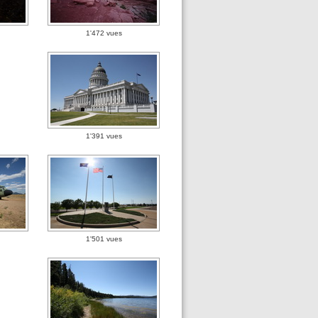
1'472 vues
1'391 vues
1'501 vues