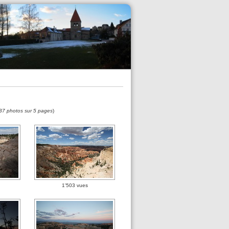
37 photos sur 5 pages
)
1'503 vues