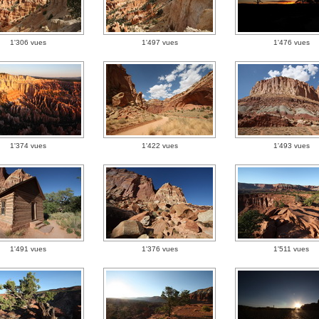
1'306 vues
1'497 vues
1'476 vues
1'374 vues
1'422 vues
1'493 vues
1'491 vues
1'376 vues
1'511 vues