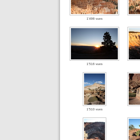
1'498 vues
1'516 vues
1'510 vues