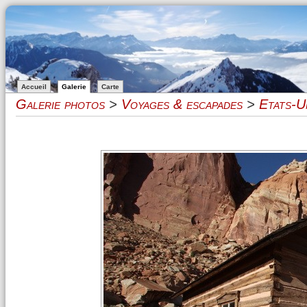
Accueil
Galerie
Carte
Galerie photos
>
Voyages & escapades
>
Etats-U