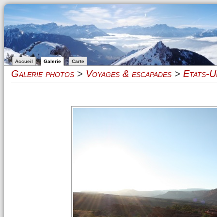
Accueil
Galerie
Carte
Galerie photos
>
Voyages & escapades
>
Etats-U