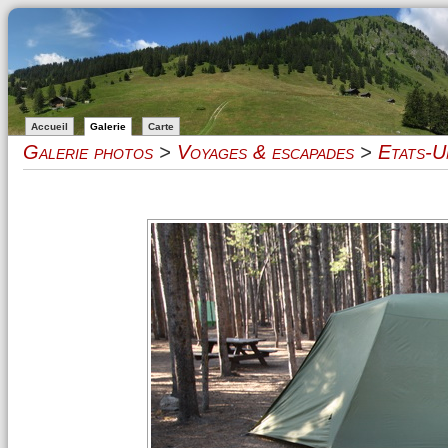
Accueil
Galerie
Carte
Galerie photos
>
Voyages & escapades
>
Etats-U