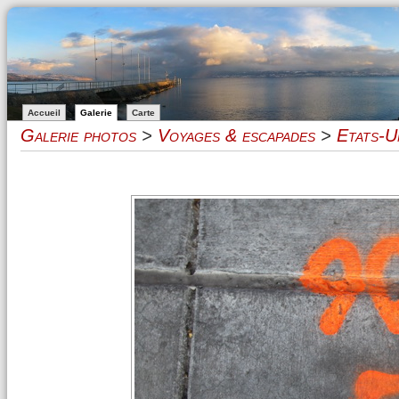
Accueil
Galerie
Carte
Galerie photos
>
Voyages & escapades
>
Etats-U