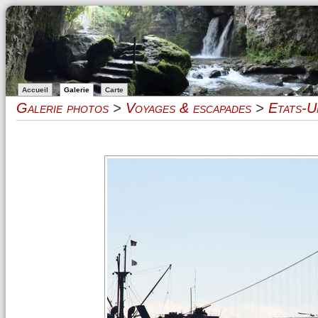
Accueil
Galerie
Carte
Galerie photos
>
Voyages & escapades
>
Etats-U