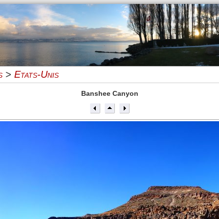
s
>
Etats-Unis
Banshee Canyon