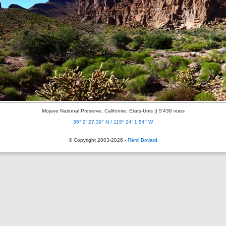
Mojave National Preserve, Californie, Etats-Unis || 5'438 vues
35° 2' 27.39'' N / 115° 24' 1.54'' W
© Copyright 2003-2026 -
Rémi Bovard