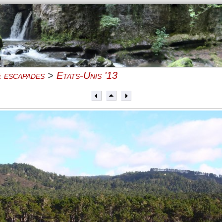
 escapades
>
Etats-Unis '13